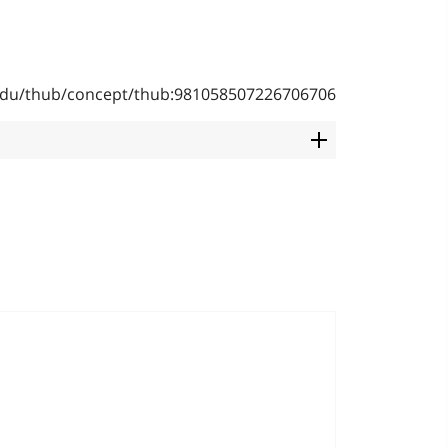
b.edu/thub/concept/thub:981058507226706706