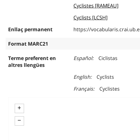
Cyclistes [RAMEAU]
Cyclists [LCSH]
Enllaç permanent
https://vocabularis.crai.u
Format MARC21
Terme preferent en
Español
Ciclistas
altres llengües
English
Cyclists
Français
Cyclistes
+
−