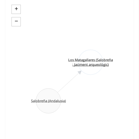
+
−
Los Matagallares (Salobreña
: Jaciment arqueològic)
Salobreña (Andalusia)