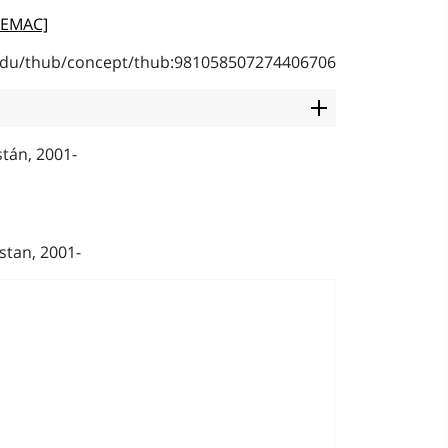
[LEMAC]
b.edu/thub/concept/thub:981058507274406706
tán, 2001-
stan, 2001-