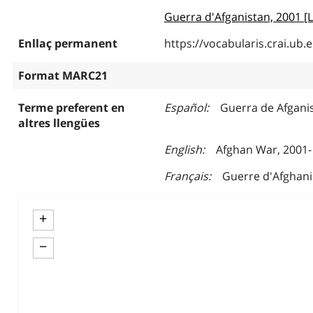
Guerra d'Afganistan, 2001 
Enllaç permanent
https://vocabularis.crai.u
Format MARC21
Terme preferent en
Español
Guerra de Afganis
altres llengües
English
Afghan War, 2001-
Français
Guerre d'Afghani
+
−