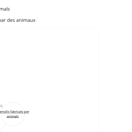
imals
 par des animaux
ensilis fabricats per
animals