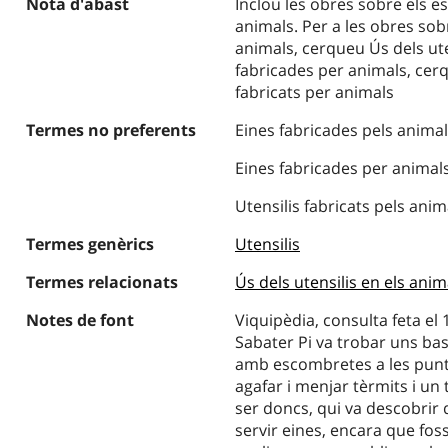
Nota d'abast
Inclou les obres sobre els est
animals. Per a les obres sob
animals, cerqueu Ús dels uten
fabricades per animals, cer
fabricats per animals
Termes no preferents
Eines fabricades pels anima
Eines fabricades per animal
Utensilis fabricats pels anim
Termes genèrics
Utensilis
Termes relacionats
Ús dels utensilis en els anim
Notes de font
Viquipèdia, consulta feta el 1
Sabater Pi va trobar uns ba
amb escombretes a les punt
agafar i menjar tèrmits i un
ser doncs, qui va descobrir 
servir eines, encara que fos