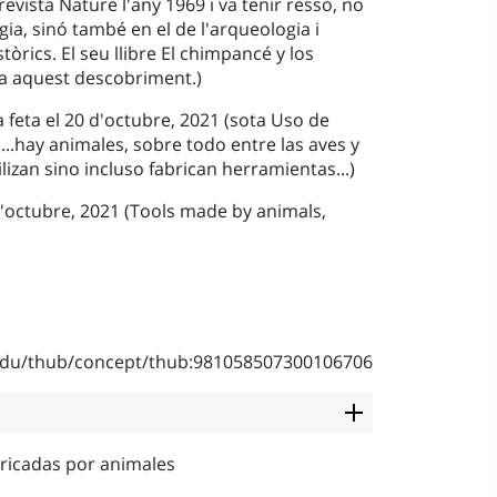
 revista Nature l'any 1969 i va tenir ressò, no
ia, sinó també en el de l'arqueologia i
tòrics. El seu llibre El chimpancé y los
ca aquest descobriment.)
a feta el 20 d'octubre, 2021 (sota Uso de
..hay animales, sobre todo entre las aves y
lizan sino incluso fabrican herramientas...)
d'octubre, 2021 (Tools made by animals,
b.edu/thub/concept/thub:981058507300106706
ricadas por animales