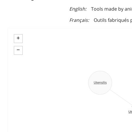
English
Tools made by an
Français
Outils fabriqués
+
−
Utensilis
Ut