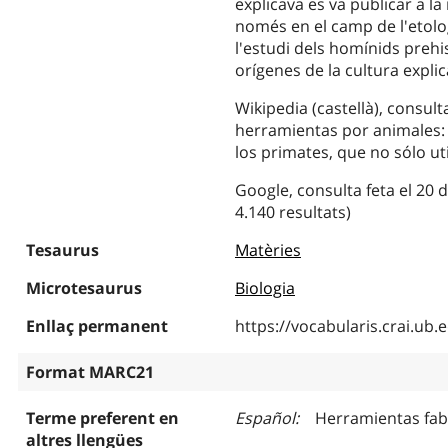
explicava es va publicar a la
només en el camp de l'etolog
l'estudi dels homínids prehis
orígenes de la cultura expli
Wikipedia (castellà), consult
herramientas por animales: .
los primates, que no sólo uti
Google, consulta feta el 20 
4.140 resultats)
Tesaurus
Matèries
Microtesaurus
Biologia
Enllaç permanent
https://vocabularis.crai.u
Format MARC21
Terme preferent en
Español
Herramientas fab
altres llengües