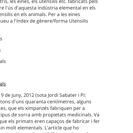
ris, les eines, els utensilis etc. fabricats pels
re l'ús d'aquesta indústria elemental en els
silis en els animals. Per a les eines
queu a l'índex de gènere/forma Utensilis
ls
s
als
als
9 de juny, 2012 (sota Jordi Sabater i Pi:
stons d'uns quaranta centímetres, alguns
es, que els ximpanzés fabriquen per a
 tipus de sorra amb propietats medicinals. Va
que els primats eren capaços de fabricar i fer
sin molt elementals. L'article que ho