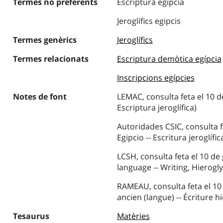
Termes no preferents
Escriptura egípcia
Jeroglífics egipcis
Termes genèrics
Jeroglífics
Termes relacionats
Escriptura demòtica egípcia
Inscripcions egípcies
Notes de font
LEMAC, consulta feta el 10 d
Escriptura jeroglífica)
Autoridades CSIC, consulta f
Egipcio -- Escritura jeroglífic
LCSH, consulta feta el 10 de
language -- Writing, Hierogl
RAMEAU, consulta feta el 10
ancien (langue) -- Écriture 
Tesaurus
Matèries