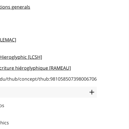
tions generals
 [LEMAC]
 Hieroglyphic [LCSH]
 Écriture hiéroglyphique [RAMEAU]
b.edu/thub/concept/thub:981058507398006706
ios
phics