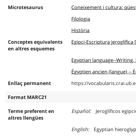
Microtesaurus
Coneixement i cultura: qües
Filologia
Història
Conceptes equivalents
Egipci-Escriptura jeroglífica
en altres esquemes
Egyptian language--Writing,
Égyptien ancien (langue) --
Enllaç permanent
https://vocabularis.crai.u
Format MARC21
Terme preferent en
Español
Jeroglíficos egipc
altres llengües
English
Egyptian hierogly