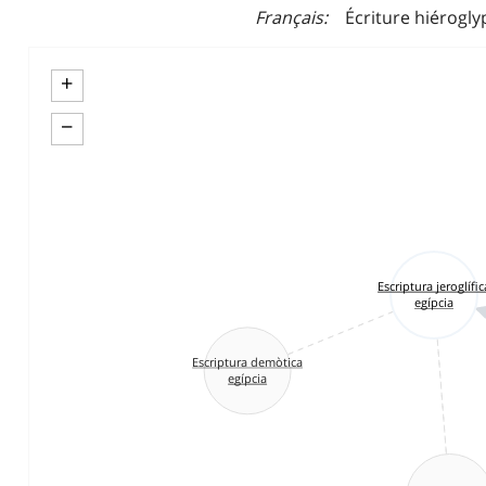
Français
Écriture hiérogl
+
−
Escriptura jeroglífic
egípcia
Escriptura demòtica
egípcia