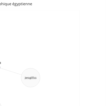
yphique égyptienne
a
Jeroglífics