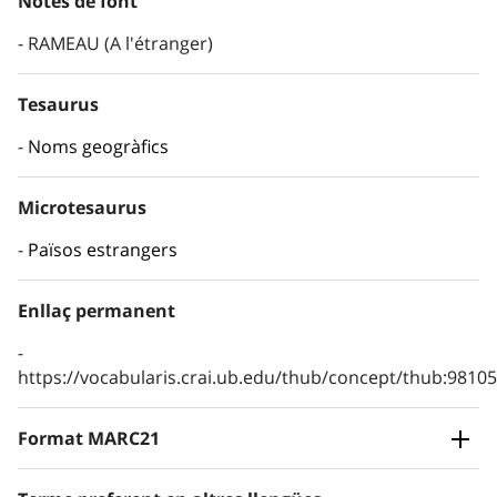
Notes de font
RAMEAU (A l'étranger)
Tesaurus
Noms geogràfics
Microtesaurus
Països estrangers
Enllaç permanent
https://vocabularis.crai.ub.edu/thub/concept/thub:981
Format MARC21