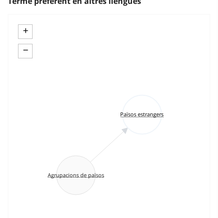
Terme preferent en altres llengües
+
−
Països estrangers
Agrupacions de països