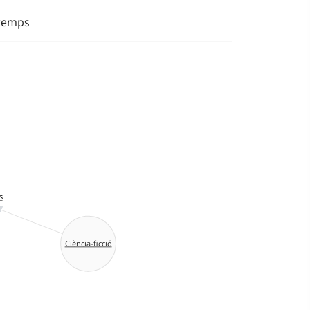
 temps
s
Ciència-ficció