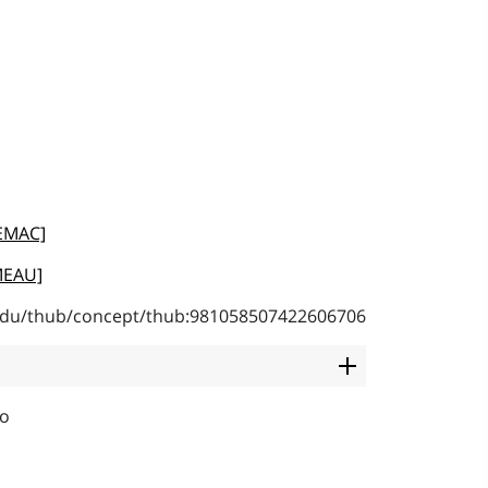
LEMAC]
MEAU]
b.edu/thub/concept/thub:981058507422606706
po