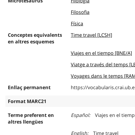
Microtesaurus
Filologia
Filosofia
Física
Conceptes equivalents
Time travel [LCSH]
en altres esquemes
Viajes en el tiempo [BNE/A]
Viatge a través del temps [
Voyages dans le temps [RA
Enllaç permanent
https://vocabularis.crai.u
Format MARC21
Terme preferent en
Español
Viajes en el tiem
altres llengües
English
Time travel