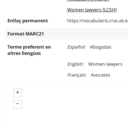
Women lawyers [LCSH]
Enllaç permanent
https://vocabularis.crai.u
Format MARC21
Terme preferent en
Español
Abogadas
altres llengües
English
Women lawyers
Français
Avocates
+
−