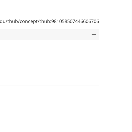
b.edu/thub/concept/thub:981058507446606706