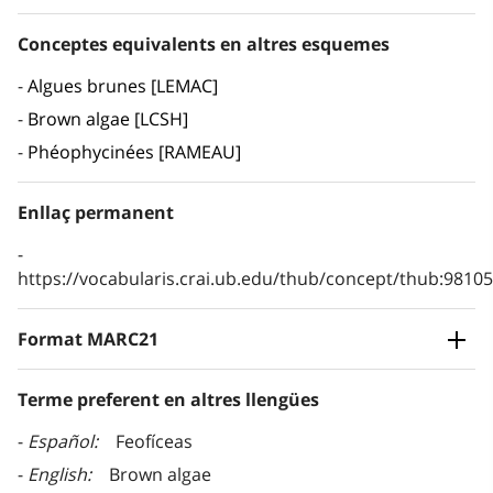
Conceptes equivalents en altres esquemes
Algues brunes [LEMAC]
Brown algae [LCSH]
Phéophycinées [RAMEAU]
Enllaç permanent
https://vocabularis.crai.ub.edu/thub/concept/thub:981
Format MARC21
Terme preferent en altres llengües
Español
Feofíceas
English
Brown algae