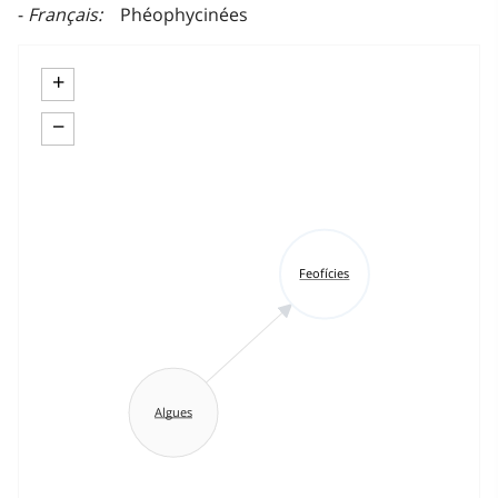
Français
Phéophycinées
+
−
Feofícies
Algues