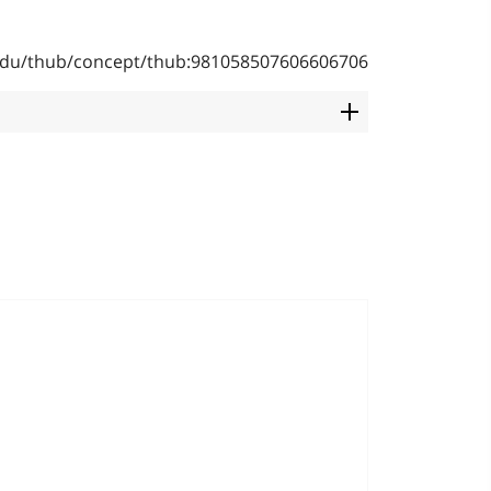
b.edu/thub/concept/thub:981058507606606706