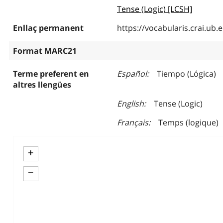
Tense (Logic) [LCSH]
Enllaç permanent
https://vocabularis.crai.u
Format MARC21
Terme preferent en
Español
Tiempo (Lógica)
altres llengües
English
Tense (Logic)
Français
Temps (logique)
+
−