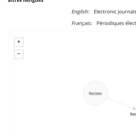
altres llengües
English
Electronic journal
Français
Périodiques élec
+
−
Revistes
Rev