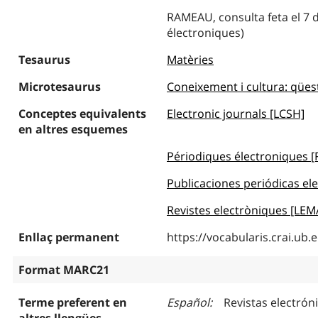
RAMEAU, consulta feta el 7 
électroniques)
Tesaurus
Matèries
Microtesaurus
Coneixement i cultura: qües
Conceptes equivalents
Electronic journals [LCSH]
en altres esquemes
Périodiques électroniques 
Publicaciones periódicas el
Revistes electròniques [LEM
Enllaç permanent
https://vocabularis.crai.u
Format MARC21
Terme preferent en
Español
Revistas electrón