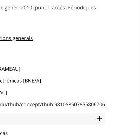
de gener, 2010 (punt d'accés: Périodiques
tions generals
[RAMEAU]
ectrónicas [BNE/A]
AC]
b.edu/thub/concept/thub:981058507855806706
icas