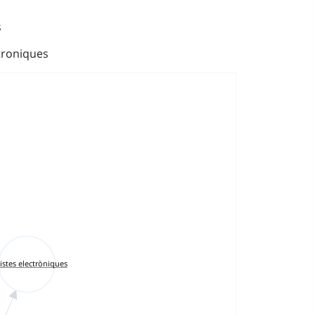
s
troniques
istes electròniques