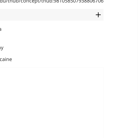
b.edu/thub/concept/thub:981058507938806706
a
hy
caine