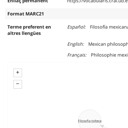
Enllaç permanent
https://vocabularis.crai.u
Format MARC21
Terme preferent en
Español
Filosofía mexican
altres llengües
English
Mexican philosop
Français
Philosophie mexi
+
−
Filosofia tolteca