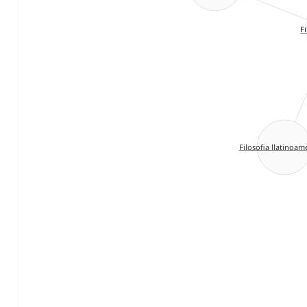
F
Filosofia llatinoam