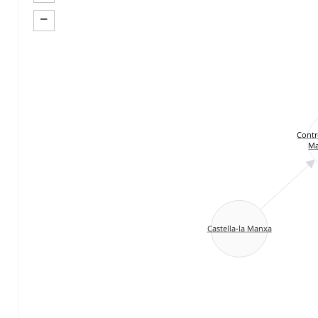
−
Contre
Ma
Castella-la Manxa