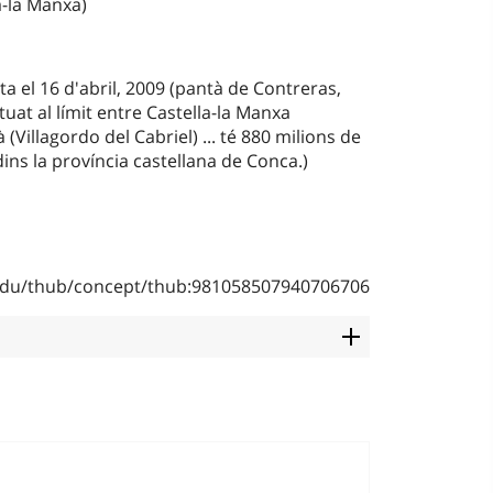
a-la Manxa)
ta el 16 d'abril, 2009 (pantà de Contreras,
ituat al límit entre Castella-la Manxa
à (Villagordo del Cabriel) ... té 880 milions de
dins la província castellana de Conca.)
b.edu/thub/concept/thub:981058507940706706