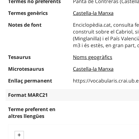
Termes no preferents
Pantà de Contreras (Castell
Termes genèrics
Castella-la Manxa
Notes de font
Enciclopèdia.cat, consulta fe
construït sobre el Cabriol, s
(Minglanilla) i el País Valenci
m3 i és estès, en gran part, 
Tesaurus
Noms geogràfics
Microtesaurus
Castella-la Manxa
Enllaç permanent
https://vocabularis.crai.u
Format MARC21
Terme preferent en
altres llengües
+