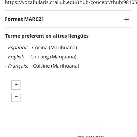
https://vocabularis.crai.ub.edu/thub/concept/thub:981
Format MARC21
Terme preferent en altres llengües
Español
Cocina (Marihuana)
English
Cooking (Marijuana)
Français
Cuisine (Marihuana)
+
−
Cuina (Marihuana)