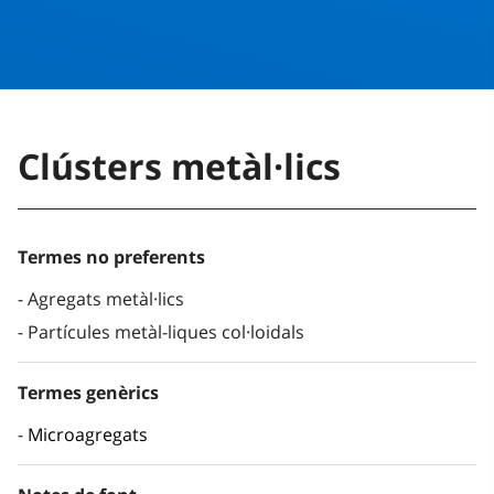
Clústers metàl·lics
Termes no preferents
Agregats metàl·lics
Partícules metàl-liques col·loidals
Termes genèrics
Microagregats