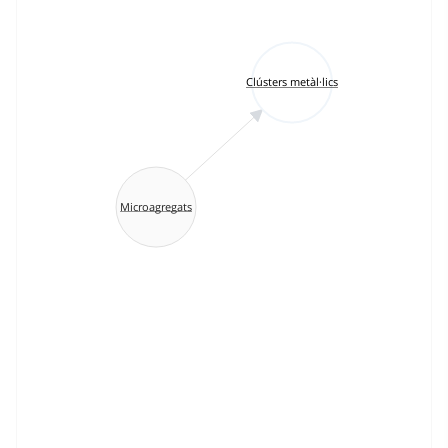
Clústers metàl·lics
Microagregats