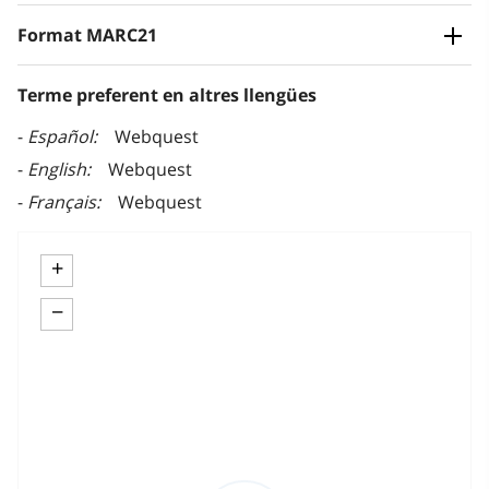
Format MARC21
Terme preferent en altres llengües
Español
Webquest
English
Webquest
Français
Webquest
+
−