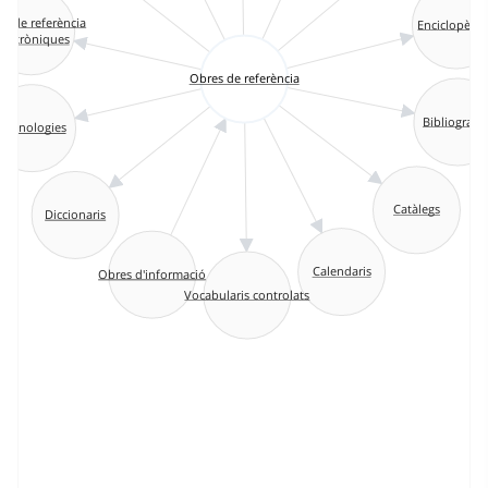
s de referència
Enciclopèdi
lectròniques
Obres de referència
Bibliografie
Cronologies
Catàlegs
Diccionaris
Calendaris
Obres d'informació
Vocabularis controlats