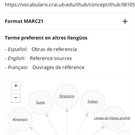
https://vocabularis.crai.ub.edu/thub/concept/thub:981
Format MARC21
Terme preferent en altres llengües
Español
Obras de referencia
English
Reference sources
Français
Ouvrages de référence
+
−
Directoris
Índexs
Guies
Llistes de llibres prohibits
Almanacs