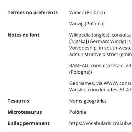
Termes no preferents
Winiec (Polònia)
Winzig (Polònia)
Notes de font
Wikipedia (anglès), consulta
[ˈviɲskɔ] (German: Winzig) is
Voivodeship, in south-western
administrative district (gmi
RAMEAU, consulta feta el 23
(Pologne))
GeoNames, via WWW, consulta
Wińsko; coordenades: 51.47
Tesaurus
Noms geogràfics
Microtesaurus
Polònia
Enllaç permanent
https://vocabularis.crai.u