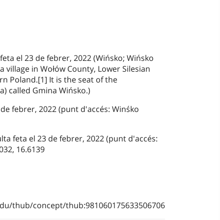
 feta el 23 de febrer, 2022 (Wińsko; Wińsko
 a village in Wołów County, Lower Silesian
 Poland.[1] It is the seat of the
na) called Gmina Wińsko.)
 de febrer, 2022 (punt d'accés: Winśko
 feta el 23 de febrer, 2022 (punt d'accés:
032, 16.6139
b.edu/thub/concept/thub:981060175633506706