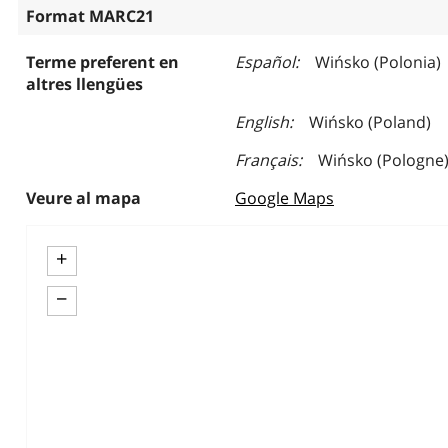
Format MARC21
Terme preferent en
Español
Wińsko (Polonia)
altres llengües
English
Wińsko (Poland)
Français
Wińsko (Pologne
Veure al mapa
Google Maps
+
−