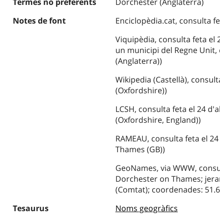
Termes no preferents
Dorchester (Anglaterra)
Notes de font
Enciclopèdia.cat, consulta fet
Viquipèdia, consulta feta el
un municipi del Regne Unit,
(Anglaterra))
Wikipedia (Castellà), consult
(Oxfordshire))
LCSH, consulta feta el 24 d'
(Oxfordshire, England))
RAMEAU, consulta feta el 24 
Thames (GB))
GeoNames, via WWW, consulta
Dorchester on Thames; jerar
(Comtat); coordenades: 51.6
Tesaurus
Noms geogràfics