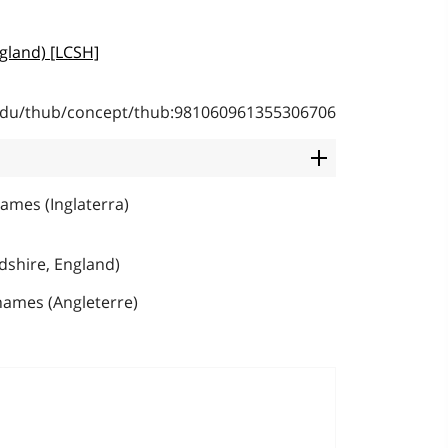
gland) [LCSH]
b.edu/thub/concept/thub:981060961355306706
ames (Inglaterra)
dshire, England)
ames (Angleterre)