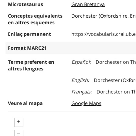
Microtesaurus
Gran Bretanya
Conceptes equivalents
Dorchester (Oxfordshire, En
en altres esquemes
Enllaç permanent
https://vocabularis.crai.u
Format MARC21
Terme preferent en
Español
Dorchester on Th
altres llengües
English
Dorchester (Oxfor
Français
Dorchester on Th
Veure al mapa
Google Maps
+
−