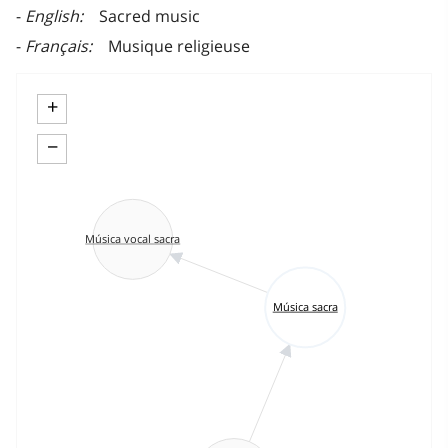
English
Sacred music
Français
Musique religieuse
+
−
Música vocal sacra
Música sacra