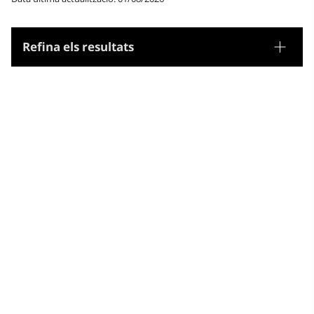
Refina els resultats
Tesaurus
Noms geogràfics
Microtesaurus
São Tomé i Príncipe