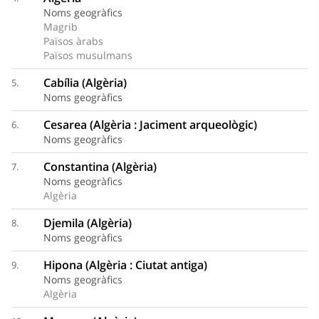
Noms geogràfics
Magrib
Països àrabs
Països musulmans
Cabília (Algèria)
5.
Noms geogràfics
Cesarea (Algèria : Jaciment arqueològic)
6.
Noms geogràfics
Constantina (Algèria)
7.
Noms geogràfics
Algèria
Djemila (Algèria)
8.
Noms geogràfics
Hipona (Algèria : Ciutat antiga)
9.
Noms geogràfics
Algèria