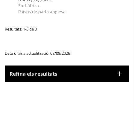
Sud-àfrica
Països de parla anglesa
Resultats: 1-3 de 3
Data última actualització: 08/08/2026
Refina els resultats
Tesaurus
Noms geogràfics
Microtesaurus
Zàmbia