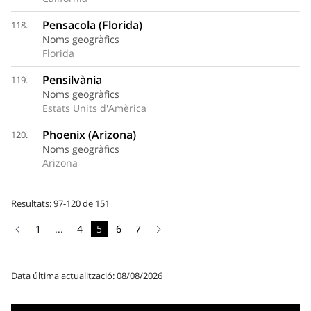
Pensacola (Florida)
118.
Noms geogràfics
Florida
Pensilvània
119.
Noms geogràfics
Estats Units d'Amèrica
Phoenix (Arizona)
120.
Noms geogràfics
Arizona
Resultats: 97-120 de 151
1
...
4
5
6
7
Data última actualització: 08/08/2026