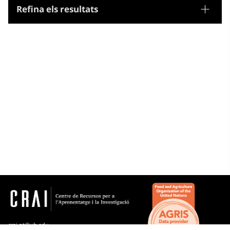
Refina els resultats
Tesaurus
Noms geogràfics
Microtesaurus
Estats Units d'Amèrica
Canadà
crai.pt@ub.edu