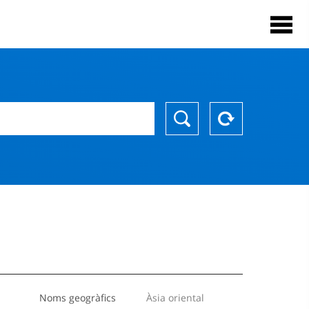
Noms geogràfics
Àsia oriental