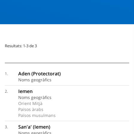
Resultats: 1-3 de 3
Aden (Protectorat)
1.
Noms geogràfics
Iemen
2.
Noms geogràfics
Orient Mitjà
Països àrabs
Països musulmans
San'a' (Iemen)
3.
Noms geogràfics