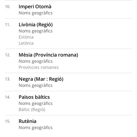
Imperi Otomà
10.
Noms geogràfics
Livònia (Regió)
11.
Noms geogràfics
Estònia
Letònia
Mèsia (Província romana)
12.
Noms geogràfics
Províncies romanes
Negra (Mar : Regió)
13.
Noms geogràfics
Països bàltics
14.
Noms geogràfics
Bàltic (Regió)
Rutènia
15.
Noms geogràfics