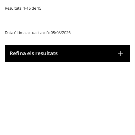
Resultats: 1-15 de 15
Data última actualització: 08/08/2026
Refina els resultats
Tesaurus
Noms geogràfics
Microtesaurus
Europa de l'Est
Àfrica del Nord
Europa central