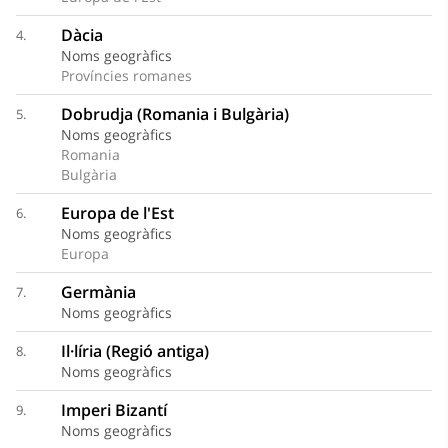
Dàcia
4.
Noms geogràfics
Províncies romanes
Dobrudja (Romania i Bulgària)
5.
Noms geogràfics
Romania
Bulgària
Europa de l'Est
6.
Noms geogràfics
Europa
Germània
7.
Noms geogràfics
Il·líria (Regió antiga)
8.
Noms geogràfics
Imperi Bizantí
9.
Noms geogràfics