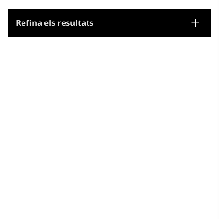
Refina els resultats
Tesaurus
Noms geogràfics
Microtesaurus
Guadeloupe
Guadeloupe