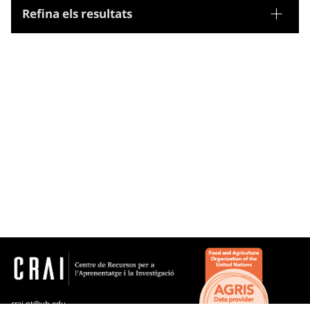
Refina els resultats
Tesaurus
Noms geogràfics
Microtesaurus
Gran Bretanya
crai.pt@ub.edu