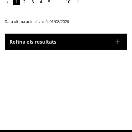
1
2
3
4
5
...
10
Data última actualització: 01/08/2026
Refina els resultats
Tesaurus
Noms geogràfics
Microtesaurus
Aragó
Catalunya
País Valencià