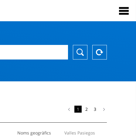
1
2
3
Noms geogràfics
Valles Pasiegos