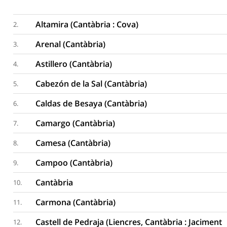
Altamira (Cantàbria : Cova)
2.
Arenal (Cantàbria)
3.
Astillero (Cantàbria)
4.
Cabezón de la Sal (Cantàbria)
5.
Caldas de Besaya (Cantàbria)
6.
Camargo (Cantàbria)
7.
Camesa (Cantàbria)
8.
Campoo (Cantàbria)
9.
Cantàbria
10.
Carmona (Cantàbria)
11.
Castell de Pedraja (Liencres, Cantàbria : Jaciment
12.