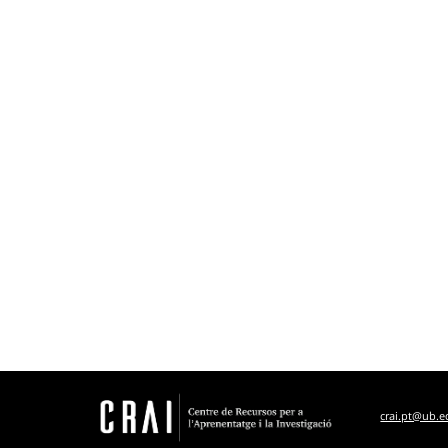
crai.pt@ub.