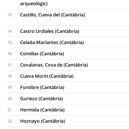
arqueològic)
Castillo, Cueva del (Cantàbria)
13.
Castro Urdiales (Cantàbria)
14.
Celada-Marlantes (Cantàbria)
15.
Comillas (Cantàbria)
16.
Covalanas, Cova de (Cantàbria)
17.
Cueva Morín (Cantàbria)
18.
Fontibre (Cantàbria)
19.
Guriezo (Cantàbria)
20.
Hermida (Cantàbria)
21.
Hoznayo (Cantàbria)
22.