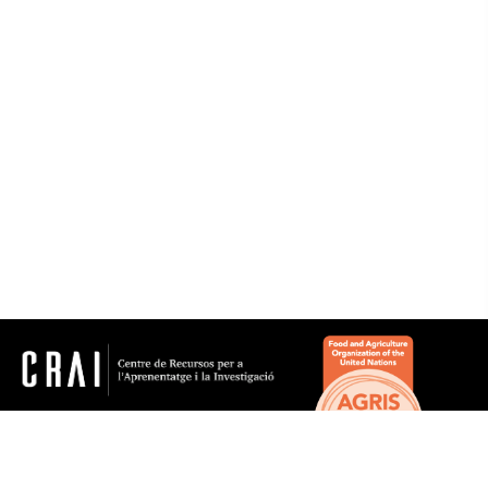
Noms geogràfics
Microtesaurus
Portugal
Espanya
Galícia
crai.pt@ub.edu
© Centre de Recursos per a l'Aprenentatge i la
Investigació. Tots els drets reservats
Gestionat per la Unitat de Procés Tècnic