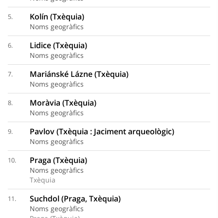
Kolín (Txèquia)
5.
Noms geogràfics
Lidice (Txèquia)
6.
Noms geogràfics
Mariánské Lázne (Txèquia)
7.
Noms geogràfics
Moràvia (Txèquia)
8.
Noms geogràfics
Pavlov (Txèquia : Jaciment arqueològic)
9.
Noms geogràfics
Praga (Txèquia)
10.
Noms geogràfics
Txèquia
Suchdol (Praga, Txèquia)
11.
Noms geogràfics