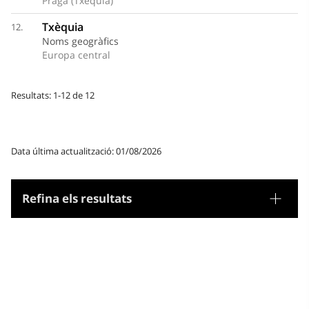
Praga (Txèquia)
Txèquia
12.
Noms geogràfics
Europa central
Resultats: 1-12 de 12
Data última actualització: 01/08/2026
Refina els resultats
Tesaurus
Noms geogràfics
Microtesaurus