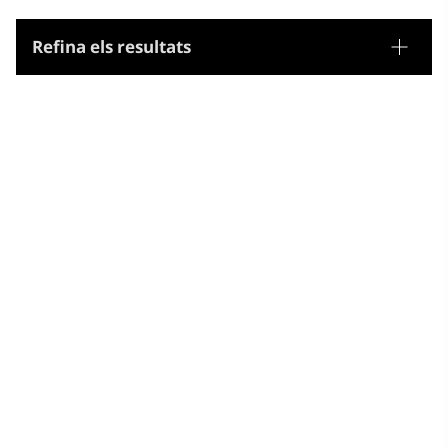
Refina els resultats
Tesaurus
Noms geogràfics
Microtesaurus
Polinèsia