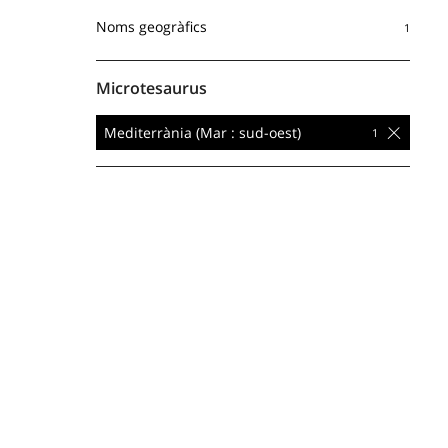
Noms geogràfics
Microtesaurus
Mediterrània (Mar : sud-oest)