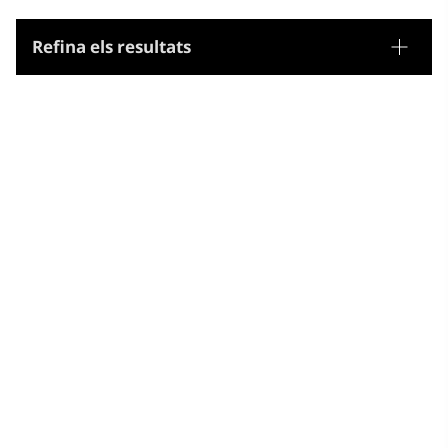
Refina els resultats
Tesaurus
Noms geogràfics
Microtesaurus
Antics continents, mars i territoris