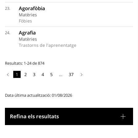
Agorafòbia
23.
Matèries
Fòbies
Agrafia
24.
Matèries
Trastorns de l'aprenentatge
Resultats: 1-24 de 874
1
2
3
4
5
...
37
Data última actualització: 01/08/2026
Refina els resultats
Tesaurus
Gènere/Forma