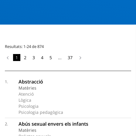
Resultats: 1-24 de 874
1
2
3
4
5
...
37
Abstracció
1.
Matèries
Atenció
Lògica
Psicologia
Psicologia pedagògica
Abús sexual envers els infants
2.
Matèries