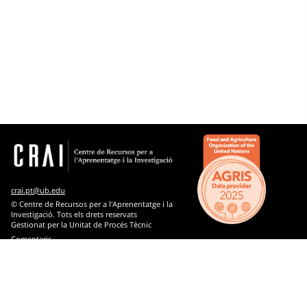
Matèries
Microtesaurus
Psicologia
Belles arts
Biblioteconomia i documentació
Biologia
Ciències econòmiques i empresarials
crai.pt@ub.edu
© Centre de Recursos per a l'Aprenentatge i la
Ciències socials: demografia, sociologia, estadística,
Investigació. Tots els drets reservats
Gestionat per la Unitat de Procés Tècnic
política
Comentaris
Ciències: qüestions generals
Coneixement i cultura: qüestions generals
Dret