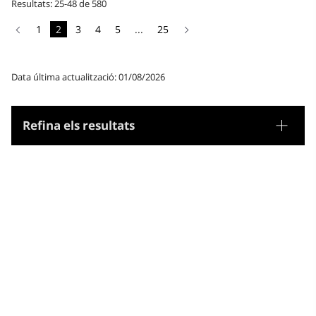
Resultats: 25-48 de 580
1
2
3
4
5
...
25
Data última actualització: 01/08/2026
Refina els resultats
Tesaurus
Gènere/Forma
Matèries
Microtesaurus
Ciències i tecnologia agroalimentàries,
agricultura, silvicultura i zootècnia
Belles arts