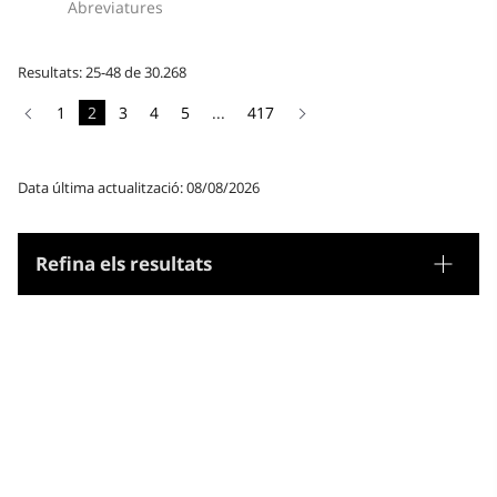
Abreviatures
Resultats: 25-48 de 30.268
1
2
3
4
5
...
417
Data última actualització: 08/08/2026
Refina els resultats
Tesaurus
Gènere/Forma
Matèries
Noms geogràfics
Microtesaurus