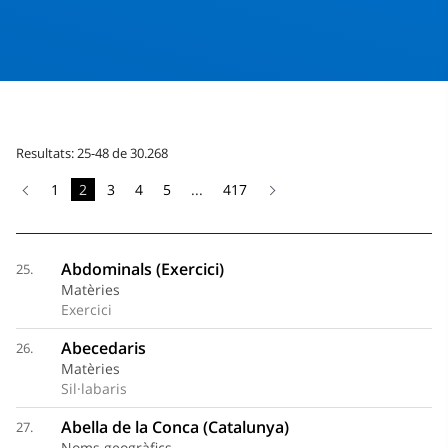
Resultats: 25-48 de 30.268
1
2
3
4
5
...
417
Abdominals (Exercici)
25.
Matèries
Exercici
Abecedaris
26.
Matèries
Sil·labaris
Abella de la Conca (Catalunya)
27.
Noms geogràfics