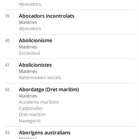
Abocadors
Abocadors incontrolats
39.
Matèries
Abocadors
Abolicionisme
40.
Matèries
Esclavitud
Abolicionistes
41.
Matèries
Reformadors socials
Abordatge (Dret marítim)
42.
Matèries
Accidents marítims
Catàstrofes
Dret marítim
Navegació
Aborígens australians
43.
Matèries