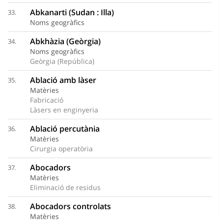
Abkanarti (Sudan : Illa)
33.
Noms geogràfics
Abkhàzia (Geòrgia)
34.
Noms geogràfics
Geòrgia (República)
Ablació amb làser
35.
Matèries
Fabricació
Làsers en enginyeria
Ablació percutània
36.
Matèries
Cirurgia operatòria
Abocadors
37.
Matèries
Eliminació de residus
Abocadors controlats
38.
Matèries