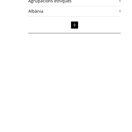
Agrupacions ètniques
Albània