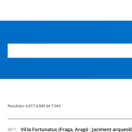
Resultats: 6.817-6.840 de 7.043
Vil·la Fortunatus (Fraga, Aragó : Jaciment arqueolò
6817.