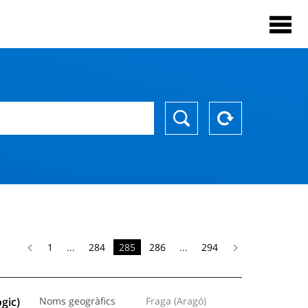
1
...
284
285
286
...
294
gic)
Noms geogràfics
Fraga (Aragó)