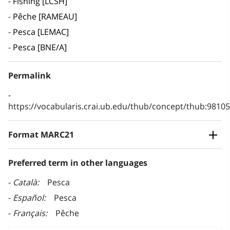
Fishing [LCSH]
Pêche [RAMEAU]
Pesca [LEMAC]
Pesca [BNE/A]
Permalink
https://vocabularis.crai.ub.edu/thub/concept/thub:981
Format MARC21
Preferred term in other languages
Català
Pesca
Español
Pesca
Français
Pêche