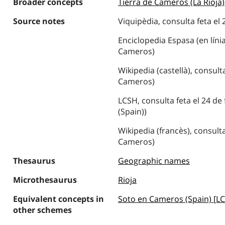
Broader concepts
Tierra de Cameros (La Rioja)
Source notes
Viquipèdia, consulta feta el
Enciclopedia Espasa (en línia
Cameros)
Wikipedia (castellà), consult
Cameros)
LCSH, consulta feta el 24 de
(Spain))
Wikipedia (francès), consulta
Cameros)
Thesaurus
Geographic names
Microthesaurus
Rioja
Equivalent concepts in
Soto en Cameros (Spain) [L
other schemes