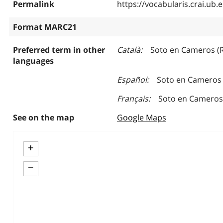
Permalink
https://vocabularis.crai.u
Format MARC21
Preferred term in other
Català
Soto en Cameros (R
languages
Español
Soto en Cameros (
Français
Soto en Cameros 
See on the map
Google Maps
+
−