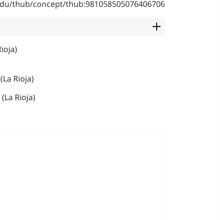
b.edu/thub/concept/thub:981058505076406706
ioja)
La Rioja)
(La Rioja)