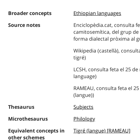
Broader concepts
Ethiopian languages
Source notes
Enciclopèdia.cat, consulta f
camitosemítica, del grup de
forma dialectal pròxima al g
Wikipedia (castellà), consult
tigré)
LCSH, consulta feta el 25 de
language)
RAMEAU, consulta feta el 25
(langue))
Thesaurus
Subjects
Microthesaurus
Philology
Equivalent concepts in
Tigré (langue) [RAMEAU]
other schemes