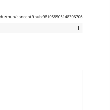
b.edu/thub/concept/thub:981058505148306706