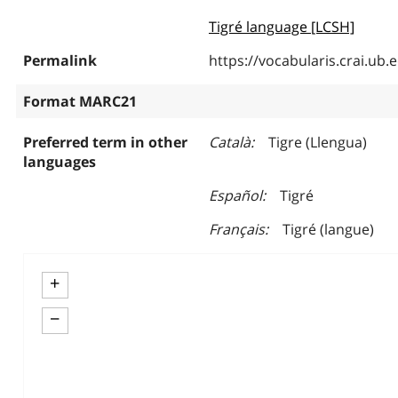
Tigré language [LCSH]
Permalink
https://vocabularis.crai.u
Format MARC21
Preferred term in other
Català
Tigre (Llengua)
languages
Español
Tigré
Français
Tigré (langue)
+
−