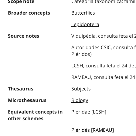
Scope note
Categoria taxonòmica: famíl
Broader concepts
Butterflies
Lepidoptera
Source notes
Viquipèdia, consulta feta el 
Autoridades CSIC, consulta f
Piéridos)
LCSH, consulta feta el 24 de
RAMEAU, consulta feta el 24 
Thesaurus
Subjects
Microthesaurus
Biology
Equivalent concepts in
Pieridae [LCSH]
other schemes
Piéridés [RAMEAU]