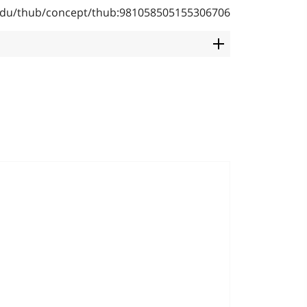
b.edu/thub/concept/thub:981058505155306706