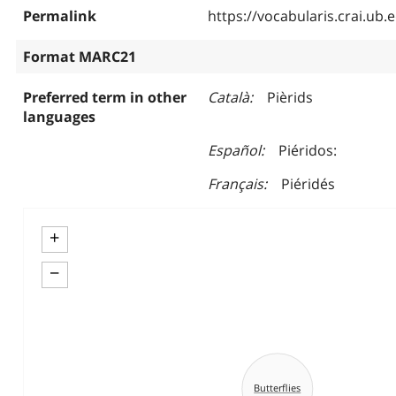
Permalink
https://vocabularis.crai.u
Format MARC21
Preferred term in other
Català
Pièrids
languages
Español
Piéridos:
Français
Piéridés
+
−
Butterflies