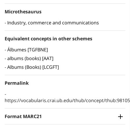
Microthesaurus
Industry, commerce and communications
Equivalent concepts in other schemes
Álbumes [TGFBNE]
albums (books) [AAT]
Albums (Books) [LCGFT]
Permalink
https://vocabularis.crai.ub.edu/thub/concept/thub:981
Format MARC21