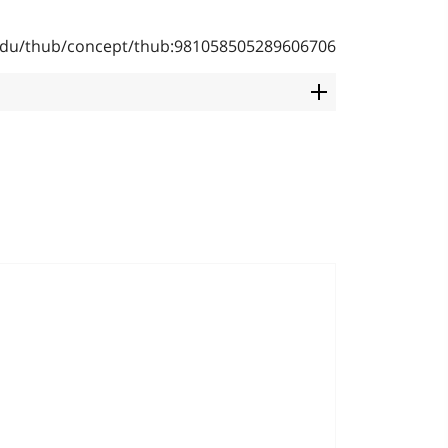
b.edu/thub/concept/thub:981058505289606706