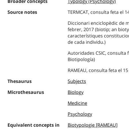
Broader concepts
Typology (Psychology)
Source notes
TERMCAT, consulta feta el 14
Diccionari enciclopèdic de me
febrer, 2017 (biotip; an biot
característiques constitucio
de cada individu.)
Autoridades CSIC, consulta f
Biotipología)
RAMEAU, consulta feta el 15 
Thesaurus
Subjects
Microthesaurus
Biology
Medicine
Psychology
Equivalent concepts in
Biotypologie [RAMEAU]