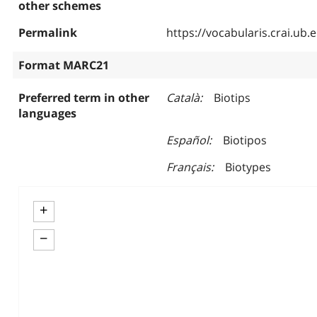
other schemes
Permalink
https://vocabularis.crai.u
Format MARC21
Preferred term in other
Català
Biotips
languages
Español
Biotipos
Français
Biotypes
+
−