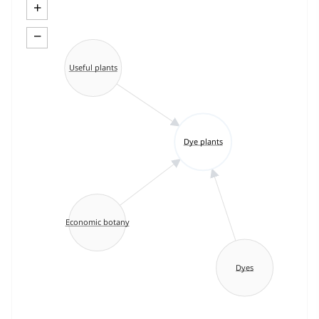
+
−
Useful plants
Dye plants
Economic botany
Dyes