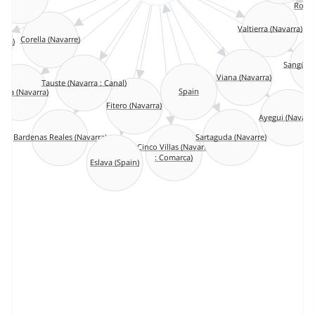
Ronce
Valtierra (Navarra)
Corella (Navarre)
rra)
Sangües
Viana (Navarra)
Tauste (Navarra : Canal)
Spain
falla (Navarra)
Fitero (Navarra)
Ayegui (Navarr
Sartaguda (Navarre)
Bardenas Reales (Navarra)
Cinco Villas (Navarra
: Comarca)
Eslava (Spain)