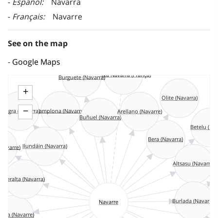
Español
Navarra
Français
Navarre
See on the map
Google Maps
Baixa Navarra (França)
Burguete (Navarra)
+
Olite (Navarra)
−
Pamplona (Navarre)
Arellano (Navarre)
Azagra (Navarra)
Buñuel (Navarra)
Betelu (Na
Bera (Navarra)
Ilundáin (Navarra)
Navarre)
Altsasu (Navarra)
Peralta (Navarra)
E
a)
Burlada (Navarra)
Navarre
era (Navarre)