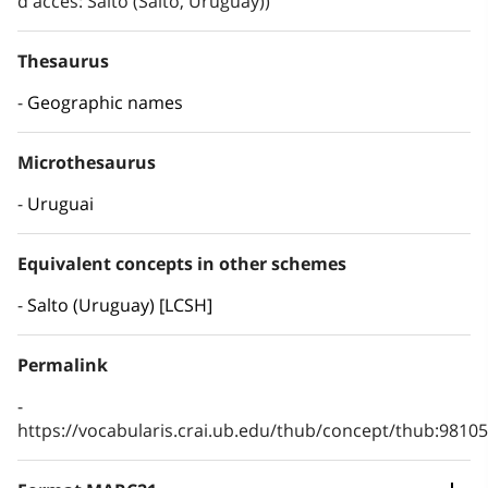
d'accés: Salto (Salto, Uruguay))
Thesaurus
Geographic names
Microthesaurus
Uruguai
Equivalent concepts in other schemes
Salto (Uruguay) [LCSH]
Permalink
https://vocabularis.crai.ub.edu/thub/concept/thub:981