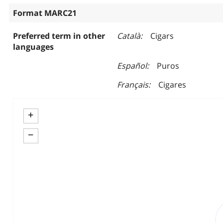
Format MARC21
Preferred term in other
Català
Cigars
languages
Español
Puros
Français
Cigares
+
−