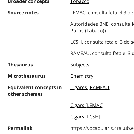
Broader concepts
Tobacco
Source notes
LEMAC, consulta feta el 3 de
Autoridades BNE, consulta fe
Puros (Tabaco))
LCSH, consulta feta el 3 de 
RAMEAU, consulta feta el 3 
Thesaurus
Subjects
Microthesaurus
Chemistry
Equivalent concepts in
Cigares [RAMEAU]
other schemes
Cigars [LEMAC]
Cigars [LCSH]
Permalink
https://vocabularis.crai.u